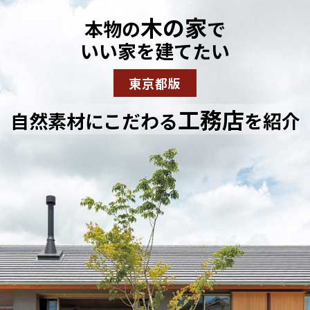
木の家
本物の
で
いい家を建てたい
東京都版
工務店
自然素材にこだわる
を紹介